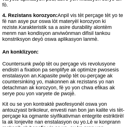
fò.
4. Rezistans korozyon:
Anpil vis tèt perçage tèt yo te
fè nan asye pur oswa lòt materyèl korozyon ki
reziste.Karakteristik sa a asire durability alontèm
menm nan kondisyon anviwònman difisil tankou
konstriksyon deyò oswa aplikasyon lanmè.
An konklizyon:
Countersunk pwòp tèt ou perçage vis revolusyone
endistri a fixation pa senplifye ak optimize pwosesis
enstalasyon an.Kapasite pwòp tèt ou-perçage ak
countersinking yo, makonnen ak rezistans yo nan
detachman ak korozyon, fè yo yon chwa efikas ak
serye pou yon varyete de pwojè.
Kit ou se yon kontraktè pwofesyonèl oswa yon
antouzyast brikoleur, envesti nan bon jan kalite vis tèt-
perçage ka ogmante siyifikativman entegrite estriktirèl
la ak lonjevite nan enstalasyon ou yo.Lè w konprann