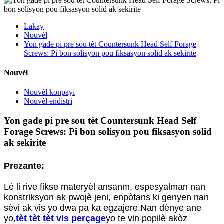
Lakay
Nouvèl
Yon gade pi pre sou tèt Countersunk Head Self Forage
Screws: Pi bon solisyon pou fiksasyon solid ak sekirite
Nouvèl
Nouvèl konpayi
Nouvèl endistri
Yon gade pi pre sou tèt Countersunk Head Self
Forage Screws: Pi bon solisyon pou fiksasyon solid
ak sekirite
Prezante:
Lè li rive fikse materyèl ansanm, espesyalman nan
konstriksyon ak pwojè jeni, enpòtans ki genyen nan
sèvi ak vis yo dwa pa ka egzajere.Nan dènye ane
yo,
tèt tèt tèt
vis perçage
yo te vin popilè akòz