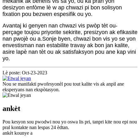
mekanik ak benefis vis sa yo, ou ka pran yon
desizyon enfòme lè w ap chwazi pi bon solisyon
fixation pou bezwen espesifik ou yo.
Avantaj ki genyen nan chwazi vis pwòp tèt ou-
perçage toujou priyorite sekirite, presizyon ak efikasite
nan pwojè ou a.Sonje byen, chwazi bon vis yo se yon
envestisman nan estabilite travay ak bon jan kalite,
asire lapè nan tèt ou ak satisfaksyon pou ane kap vini
yo.
Lè poste: Oct-23-2023
Nou se manifakti pwofesyonèl pou tout kalite vis ak anpil ane
eksperyans nan ekspòtasyon.
ankèt
Pou kesyon sou pwodwi nou yo oswa lis pri, tanpri kite nou epi nou
pral kontakte nan lespas 24 èdtan.
ankèt kounye a