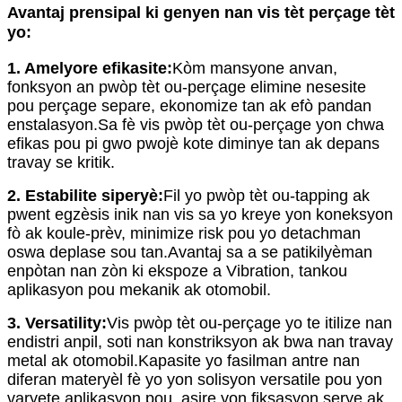
Avantaj prensipal ki genyen nan vis tèt perçage tèt
yo:
1. Amelyore efikasite:
Kòm mansyone anvan,
fonksyon an pwòp tèt ou-perçage elimine nesesite
pou perçage separe, ekonomize tan ak efò pandan
enstalasyon.Sa fè vis pwòp tèt ou-perçage yon chwa
efikas pou pi gwo pwojè kote diminye tan ak depans
travay se kritik.
2. Estabilite siperyè:
Fil yo pwòp tèt ou-tapping ak
pwent egzèsis inik nan vis sa yo kreye yon koneksyon
fò ak koule-prèv, minimize risk pou yo detachman
oswa deplase sou tan.Avantaj sa a se patikilyèman
enpòtan nan zòn ki ekspoze a Vibration, tankou
aplikasyon pou mekanik ak otomobil.
3. Versatility:
Vis pwòp tèt ou-perçage yo te itilize nan
endistri anpil, soti nan konstriksyon ak bwa nan travay
metal ak otomobil.Kapasite yo fasilman antre nan
diferan materyèl fè yo yon solisyon versatile pou yon
varyete aplikasyon pou, asire yon fiksasyon serye ak