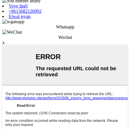
Voye Imèl
+8613682126992
Etwal jeyan
Whatsapp
Wechat
x