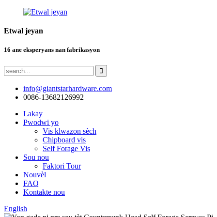
Etwal jeyan
16 ane eksperyans nan fabrikasyon
info@giantstarhardware.com
0086-13682126992
Lakay
Pwodwi yo
Vis klwazon sèch
Chipboard vis
Self Forage Vis
Sou nou
Faktori Tour
Nouvèl
FAQ
Kontakte nou
English