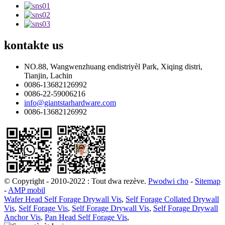
kontakte
us
NO.88, Wangwenzhuang endistriyèl Park, Xiqing distri,
Tianjin, Lachin
0086-13682126992
0086-22-59006216
info@giantstarhardware.com
0086-13682126992
© Copyright - 2010-2022 : Tout dwa rezève.
Pwodwi cho
-
Sitemap
-
AMP mobil
Wafer Head Self Forage Drywall Vis
,
Self Forage Collated Drywall
Vis
,
Self Forage Vis
,
Self Forage Drywall Vis
,
Self Forage Drywall
Anchor Vis
,
Pan Head Self Forage Vis
,