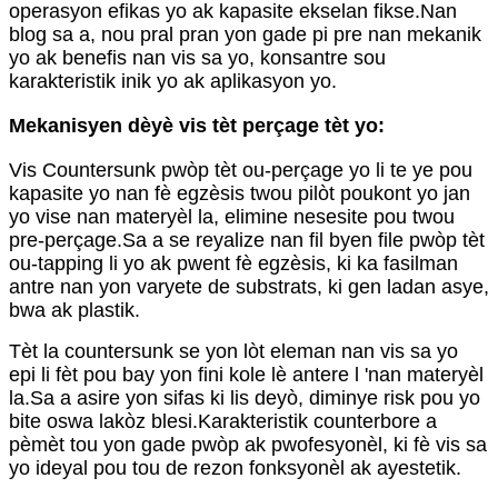
operasyon efikas yo ak kapasite ekselan fikse.Nan
blog sa a, nou pral pran yon gade pi pre nan mekanik
yo ak benefis nan vis sa yo, konsantre sou
karakteristik inik yo ak aplikasyon yo.
Mekanisyen dèyè vis tèt perçage tèt yo:
Vis Countersunk pwòp tèt ou-perçage yo li te ye pou
kapasite yo nan fè egzèsis twou pilòt poukont yo jan
yo vise nan materyèl la, elimine nesesite pou twou
pre-perçage.Sa a se reyalize nan fil byen file pwòp tèt
ou-tapping li yo ak pwent fè egzèsis, ki ka fasilman
antre nan yon varyete de substrats, ki gen ladan asye,
bwa ak plastik.
Tèt la countersunk se yon lòt eleman nan vis sa yo
epi li fèt pou bay yon fini kole lè antere l 'nan materyèl
la.Sa a asire yon sifas ki lis deyò, diminye risk pou yo
bite oswa lakòz blesi.Karakteristik counterbore a
pèmèt tou yon gade pwòp ak pwofesyonèl, ki fè vis sa
yo ideyal pou tou de rezon fonksyonèl ak ayestetik.