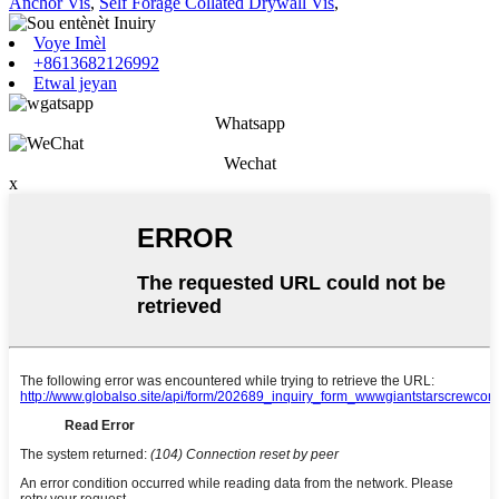
Anchor Vis
,
Self Forage Collated Drywall Vis
,
Voye Imèl
+8613682126992
Etwal jeyan
Whatsapp
Wechat
x