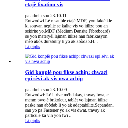
etajè fixation vis
pa admin sou 23-10-11
Entwodwi Lè rasanble etajè MDF, yon faktè kle
ki souvan neglije se kalite vis yo itilize pou an
sekirite yo.MDF (Medium Dansite Fibreboard)
se yon materyèl lajman itilize nan fabrikasyon
mèb akòz durability li yo ak abòdab.H...
Li piplis
Gid konplè pou fikse achip: chwazi
epi sèvi ak vis nwa achip
pa admin sou 23-10-09
Entwodwi: Lè li rive mèb lakay, travay bwa, e
menm pwojè brikoleur, tablèt yo lajman itilize
paske nan abòdab li yo ak adaptabilite.Sepandan,
san yo pa Fastener yo ak vis dwat, travay ak
particule ka vin yon fwi ...
Li piplis