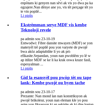
enpòtans ki genyen nan sèvi ak vis yo dwa pa ka
egzajere.Nan dènye ane yo, vis tèt perçage tèt yo
te vin popilè...
Li piplis
Ekstrèmman serye MDF vis kenbe
Teknoloji revele
pa admin sou 23-10-19
Entwodwi: Fibre dansite mwayen (MDF) se yon
materyèl trè popilè pou yon varyete de pwojè
bwa akòz adaptabilite li yo ak pri-
efikasite.Sepandan, youn nan pwoblèm yo lè w
ap itilize MDF se ke li ka krak oswa kraze fasil,
espesyalman ...
Li piplis
Gid la esansyèl pou pwòp tèt ou tape
lank: Kenbe pwojè ou byen tache
pa admin sou 23-10-17
Prezante: Nan mond lan nan konstriksyon ak
pwojè brikoleur, youn nan eleman kle yo pou
asire yon fiksasyon ki an sekirite ak ki dire lontan