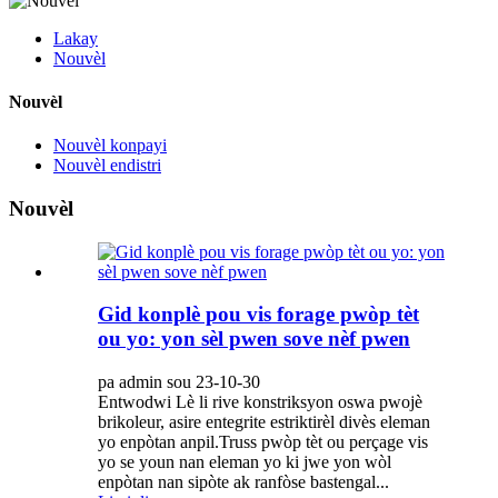
Lakay
Nouvèl
Nouvèl
Nouvèl konpayi
Nouvèl endistri
Nouvèl
Gid konplè pou vis forage pwòp tèt
ou yo: yon sèl pwen sove nèf pwen
pa admin sou 23-10-30
Entwodwi Lè li rive konstriksyon oswa pwojè
brikoleur, asire entegrite estriktirèl divès eleman
yo enpòtan anpil.Truss pwòp tèt ou perçage vis
yo se youn nan eleman yo ki jwe yon wòl
enpòtan nan sipòte ak ranfòse bastengal...