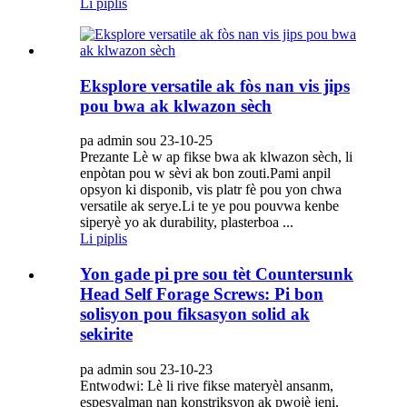
Li piplis
Eksplore versatile ak fòs nan vis jips
pou bwa ak klwazon sèch
pa admin sou 23-10-25
Prezante Lè w ap fikse bwa ak klwazon sèch, li
enpòtan pou w sèvi ak bon zouti.Pami anpil
opsyon ki disponib, vis platr fè pou yon chwa
versatile ak serye.Li te ye pou pouvwa kenbe
siperyè yo ak durability, plasterboa ...
Li piplis
Yon gade pi pre sou tèt Countersunk
Head Self Forage Screws: Pi bon
solisyon pou fiksasyon solid ak
sekirite
pa admin sou 23-10-23
Entwodwi: Lè li rive fikse materyèl ansanm,
espesyalman nan konstriksyon ak pwojè jeni,