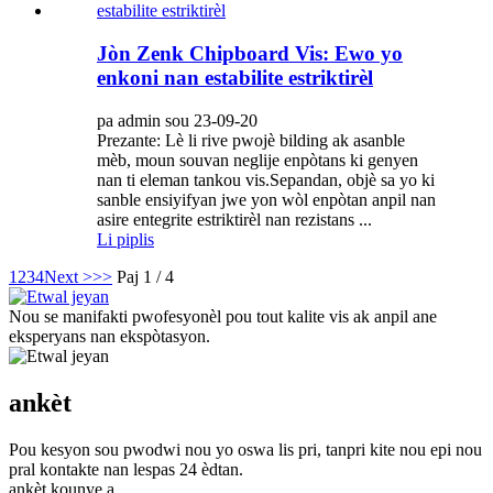
Jòn Zenk Chipboard Vis: Ewo yo
enkoni nan estabilite estriktirèl
pa admin sou 23-09-20
Prezante: Lè li rive pwojè bilding ak asanble
mèb, moun souvan neglije enpòtans ki genyen
nan ti eleman tankou vis.Sepandan, objè sa yo ki
sanble ensiyifyan jwe yon wòl enpòtan anpil nan
asire entegrite estriktirèl nan rezistans ...
Li piplis
1
2
3
4
Next >
>>
Paj 1 / 4
Nou se manifakti pwofesyonèl pou tout kalite vis ak anpil ane
eksperyans nan ekspòtasyon.
ankèt
Pou kesyon sou pwodwi nou yo oswa lis pri, tanpri kite nou epi nou
pral kontakte nan lespas 24 èdtan.
ankèt kounye a