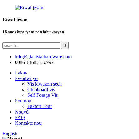
Etwal jeyan
16 ane eksperyans nan fabrikasyon
info@giantstarhardware.com
0086-13682126992
Lakay
Pwodwi yo
Vis klwazon sèch
Chipboard vis
Self Forage Vis
Sou nou
Faktori Tour
Nouvèl
FAQ
Kontakte nou
English