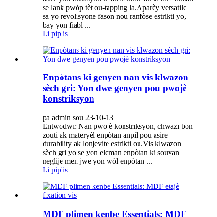
se lank pwòp tèt ou-tapping la.Aparèy versatile
sa yo revolisyone fason nou ranfòse estrikti yo,
bay yon fiabl ...
Li piplis
Enpòtans ki genyen nan vis klwazon
sèch gri: Yon dwe genyen pou pwojè
konstriksyon
pa admin sou 23-10-13
Entwodwi: Nan pwojè konstriksyon, chwazi bon
zouti ak materyèl enpòtan anpil pou asire
durability ak lonjevite estrikti ou.Vis klwazon
sèch gri yo se yon eleman enpòtan ki souvan
neglije men jwe yon wòl enpòtan ...
Li piplis
MDF plimen kenbe Essentials: MDF