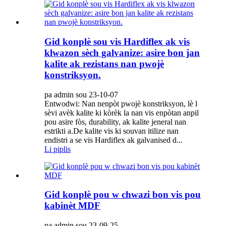
Gid konplè sou vis Hardiflex ak vis
klwazon sèch galvanize: asire bon jan
kalite ak rezistans nan pwojè
konstriksyon.
pa admin sou 23-10-07
Entwodwi: Nan nenpòt pwojè konstriksyon, lè l
sèvi avèk kalite ki kòrèk la nan vis enpòtan anpil
pou asire fòs, durability, ak kalite jeneral nan
estrikti a.De kalite vis ki souvan itilize nan
endistri a se vis Hardiflex ak galvanised d...
Li piplis
Gid konplè pou w chwazi bon vis pou
kabinèt MDF
pa admin sou 23-09-25