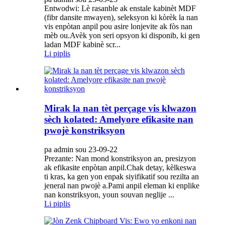
Entwodwi: Lè rasanble ak enstale kabinèt MDF
(fibr dansite mwayen), seleksyon ki kòrèk la nan
vis enpòtan anpil pou asire lonjevite ak fòs nan
mèb ou.Avèk yon seri opsyon ki disponib, ki gen
ladan MDF kabinè scr...
Li piplis
Mirak la nan tèt perçage vis klwazon
sèch kolated: Amelyore efikasite nan
pwojè konstriksyon
pa admin sou 23-09-22
Prezante: Nan mond konstriksyon an, presizyon
ak efikasite enpòtan anpil.Chak detay, kèlkeswa
ti kras, ka gen yon enpak siyifikatif sou rezilta an
jeneral nan pwojè a.Pami anpil eleman ki enplike
nan konstriksyon, youn souvan neglije ...
Li piplis