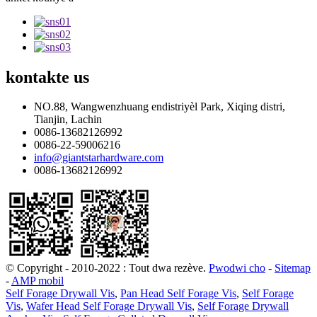
kontakte
us
NO.88, Wangwenzhuang endistriyèl Park, Xiqing distri,
Tianjin, Lachin
0086-13682126992
0086-22-59006216
info@giantstarhardware.com
0086-13682126992
© Copyright - 2010-2022 : Tout dwa rezève.
Pwodwi cho
-
Sitemap
-
AMP mobil
Self Forage Drywall Vis
,
Pan Head Self Forage Vis
,
Self Forage
Vis
,
Wafer Head Self Forage Drywall Vis
,
Self Forage Drywall